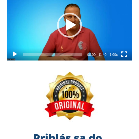
přehrávač
00:00
|
11:40
1.00x
Prihlás sa do