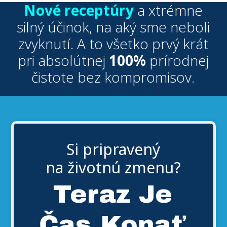
Nové receptúry
a xtrémne
silný účinok, na aký sme neboli
zvyknutí. A to všetko prvý krát
pri absolútnej
100%
prírodnej
čistote bez kompromisov.
Si pripravený
na životnú zmenu?
Teraz Je
Čas Konať