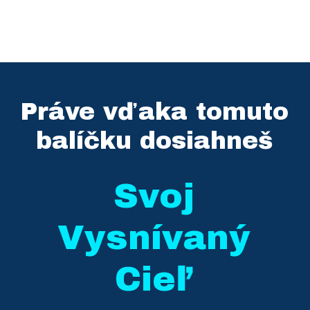
Práve vďaka tomuto
balíčku dosiahneš
Svoj
Vysnívaný
Cieľ