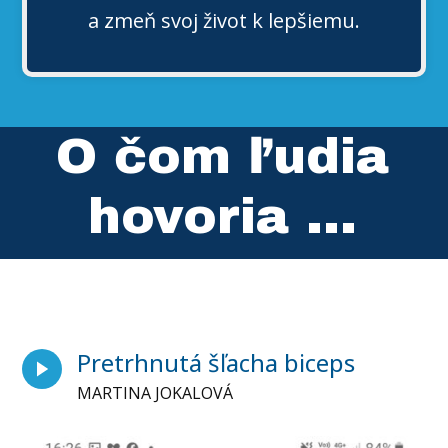
a zmeň svoj život k lepšiemu.
O čom ľudia
hovoria ...
Pretrhnutá šľacha biceps
MARTINA JOKALOVÁ