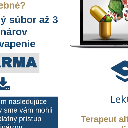
rebné?
lý súbor až 3
nárov
kvapenie
ARMA
Lek
ím nasledujúce
by sme vám mohli
Terapeut al
latný prístup
inárom.