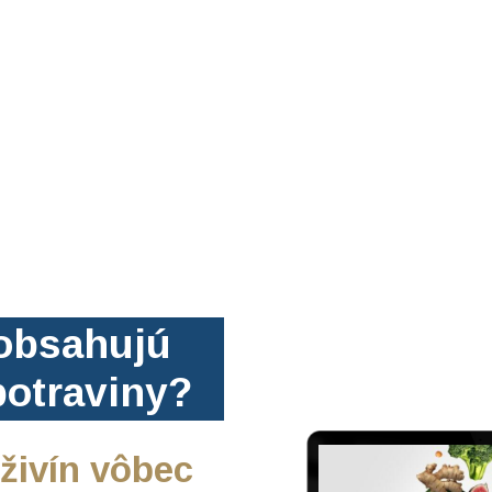
obsahujú
otraviny?
 živín vôbec