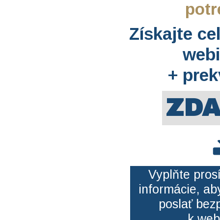
pot
Získajte ce
webi
+ pre
ZD
Vyplňte pros
informácie, a
poslať bezp
k web