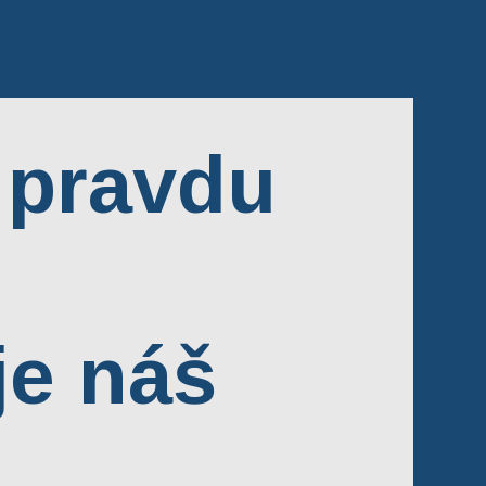
 pravdu
je náš