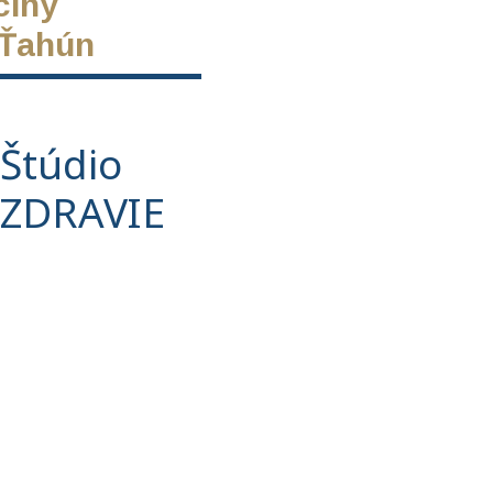
cíny
 Ťahún
Štúdio
ZDRAVIE