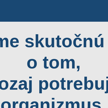
me skutočnú
o tom,
ozaj potrebu
organizmus.