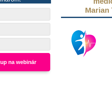
medi
Marian
up na webinár