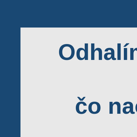
Odhalí
čo na