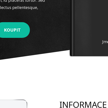
, id placerat tortor. Sed
 lectus pellentesque,
KOUPIT
Jm
INFORMACE 