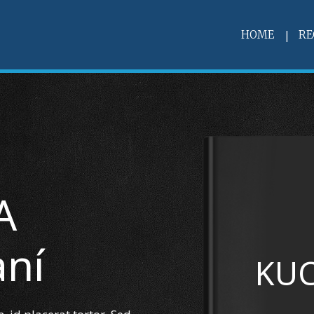
HOME
RE
A
aní
KU