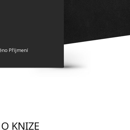
éno Příjmení
O KNIZE