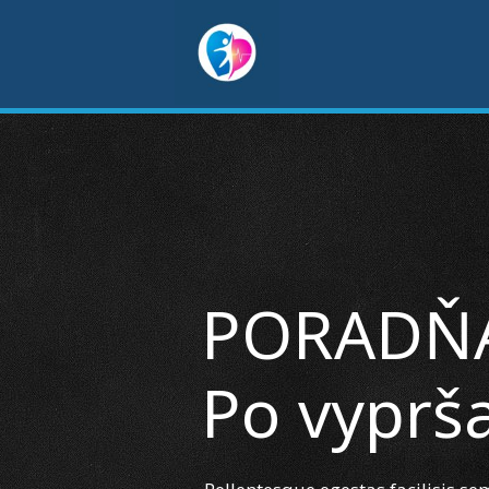
PORADŇ
Po vyprš